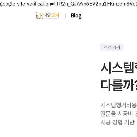
google-site-verification=fTR2n_GJAYm6EV2nu1FKmzem8V
|
Blog
견적·가격
시스템
다를까?
시스템행거비용이
질문을 시공비·
시공 경험 기반 