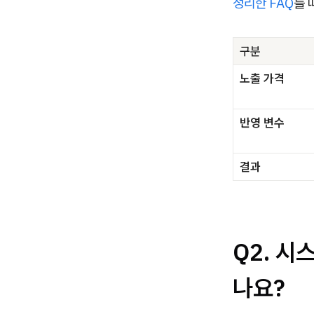
정리한 FAQ
를 
구분
노출 가격
반영 변수
결과
Q2. 
나요?