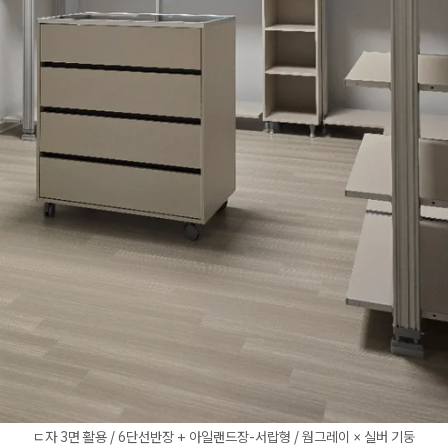
ㄷ자 3면 활용 / 6단선반장 + 아일랜드장-서랍형 / 웜그레이 × 실버 기둥