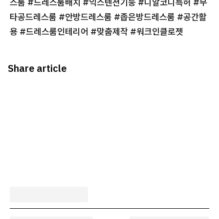
스룸 #드레스룸배치 #익스텐션기둥 #디알코디특허 #무
타공드레스룸 #안방드레스룸 #좁은방드레스룸 #공간활
용 #드레스룸인테리어 #맞춤제작 #워크인클로젯
Share article