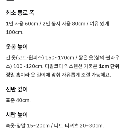
최소 통로 폭
1인 사용 60cm / 2인 동시 사용 80cm / 여유 있게
100cm.
옷봉 높이
긴 옷(코트·원피스) 150~170cm / 짧은 옷(상의·블라우
스) 100~120cm. 디알코디 익스텐션 기둥은
1cm 단위
정밀 홈
이라 옷 길이에 맞춰 자유롭게 조절 가능해요.
선반 깊이
표준 40cm.
서랍 높이
속옷·양말 15~20cm / 니트·티셔츠 20~30cm.