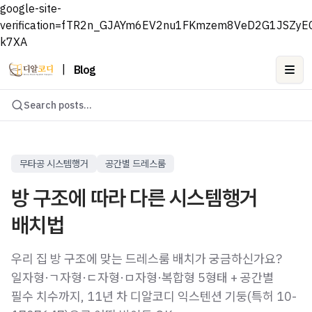
google-site-
verification=fTR2n_GJAYm6EV2nu1FKmzem8VeD2G1JSZyE
k7XA
|
Blog
Ope
Search posts...
무타공 시스템행거
공간별 드레스룸
방 구조에 따라 다른 시스템행거
배치법
우리 집 방 구조에 맞는 드레스룸 배치가 궁금하신가요?
일자형·ㄱ자형·ㄷ자형·ㅁ자형·복합형 5형태 + 공간별
필수 치수까지, 11년 차 디알코디 익스텐션 기둥(특허 10-