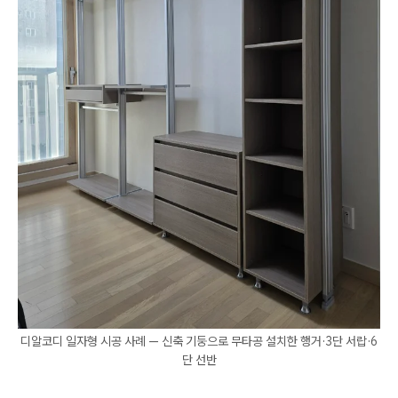
디알코디 일자형 시공 사례 — 신축 기둥으로 무타공 설치한 행거·3단 서랍·6
단 선반