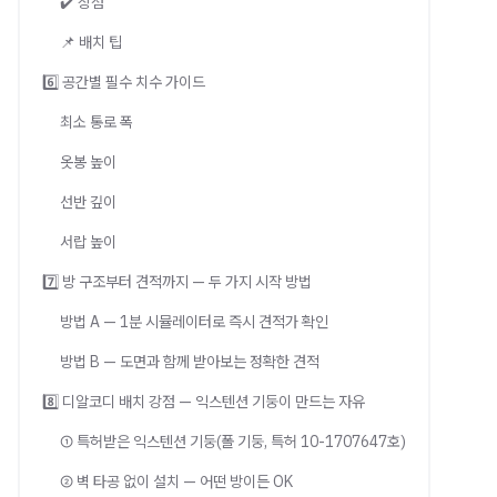
✔️ 장점
📌 배치 팁
6️⃣ 공간별 필수 치수 가이드
최소 통로 폭
옷봉 높이
선반 깊이
서랍 높이
7️⃣ 방 구조부터 견적까지 — 두 가지 시작 방법
방법 A — 1분 시뮬레이터로 즉시 견적가 확인
방법 B — 도면과 함께 받아보는 정확한 견적
8️⃣ 디알코디 배치 강점 — 익스텐션 기둥이 만드는 자유
① 특허받은 익스텐션 기둥(폴 기둥, 특허 10-1707647호)
② 벽 타공 없이 설치 — 어떤 방이든 OK