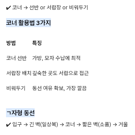
✔️ 코너 → 선반 or 서랍장 or 비워두기
코너 활용법 3가지
방법
특징
코너 선반
가방, 모자 수납에 최적
서랍장 배치
깊숙한 곳도 서랍으로 접근
비워두기
동선 여유 확보, 가장 깔끔
ㄱ자형 동선
✔️ 입구 → 긴 벽(일상복) → 코너 → 짧은 벽(소품) → 거울