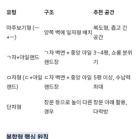
유형
구조
추천 공간
마주보기형 (ㅡ
복도형, 좁고 긴
양쪽 벽에 일자형 배치
+ㅡ)
공간
ㄱ자 벽면 + 중앙 아일
3~4평, 쇼룸 분위
ㄱ자+아일랜드
랜드장
기
ㅁ자형 (ㄷ+아일
ㄷ자 벽면 + 중앙 아일
5평 이상, 수납력
랜드)
랜드장
최대
창문 등으로 높이 다른
창문 아래 활용,
단차형
경우
다락방
복합형 핵심 원칙