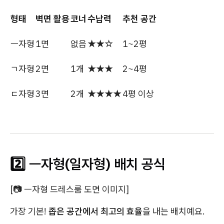
형태
벽면 활용
코너
수납력
추천 공간
ㅡ자형
1면
없음
★★☆
1~2평
ㄱ자형
2면
1개
★★★
2~4평
ㄷ자형
3면
2개
★★★★
4평 이상
2️⃣ ㅡ자형(일자형) 배치 공식
[📷 ㅡ자형 드레스룸 도면 이미지]
가장 기본!
좁은 공간에서 최고의 효율
을 내는 배치예요.