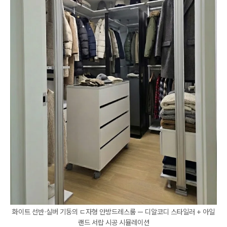
화이트 선반·실버 기둥의 ㄷ자형 안방드레스룸 — 디알코디 스타일러 + 아일
랜드 서랍 시공 시뮬레이션