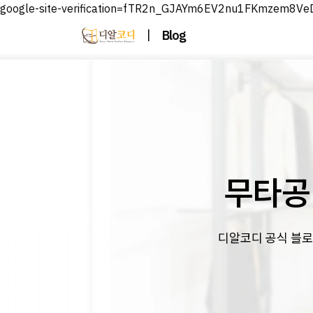
google-site-verification=fTR2n_GJAYm6EV2nu1FKmzem8V
|
Blog
무타공
디알코디 공식 블로