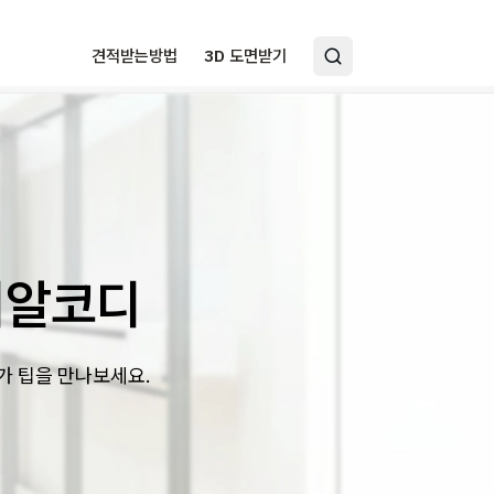
견적받는방법
3D 도면받기
디알코디
가 팁을 만나보세요.