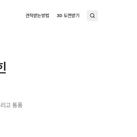
견적받는방법
3D 도면받기
힌
그리고 통풍