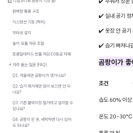
✔️ 추워서 창문 
7️⃣ 디알코디로 곰팡이 걱정 끝!
완벽한 통풍 구조
✔️ 실내 공기 정
익스텐션 기둥 (특허)
✔️ 옷장 안 공기
무타공 설치
높이·모듈 자유 조절
✔️ 습기 빠져나
포름알데히드 방출 저감 E0등급 자재
곰팡이가 좋
📌 자주 묻는 질문 (FAQ)
Q1. 겨울에만 곰팡이가 생기나요?
조건
Q2. 습기 제거제만 많이 넣으면 안 되
나요?
습도 60% 이상
Q3. 기존 붙박이장 철거하고 설치할 수
있나요?
온도 20~30℃
Q4. 곰팡이 핀 옷, 세탁하면 다시 입어
도 되나요?