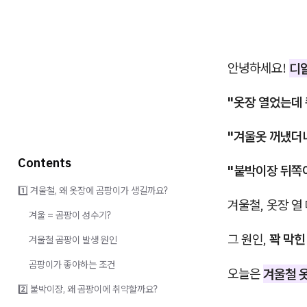
안녕하세요!
디
"옷장 열었는데 
"겨울옷 꺼냈더니
Contents
"붙박이장 뒤쪽이
1️⃣ 겨울철, 왜 옷장에 곰팡이가 생길까요?
겨울철, 옷장 열
겨울 = 곰팡이 성수기?
그 원인,
꽉 막힌
겨울철 곰팡이 발생 원인
곰팡이가 좋아하는 조건
오늘은
겨울철 
2️⃣ 붙박이장, 왜 곰팡이에 취약할까요?