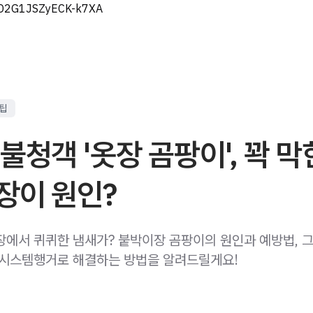
eD2G1JSZyECK-k7XA
 팁
불청객 '옷장 곰팡이', 꽉 막
장이 원인?
장에서 퀴퀴한 냄새가? 붙박이장 곰팡이의 원인과 예방법, 
 시스템행거로 해결하는 방법을 알려드릴게요!