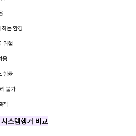
옴
아하는 환경
록 위험
어려움
소 힘듦
관리 불가
 축적
s 시스템행거 비교