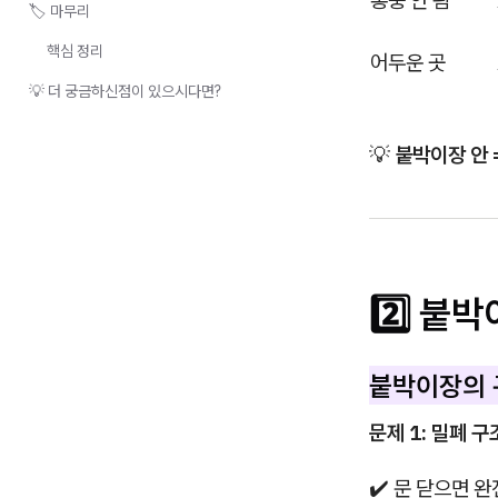
통풍 안 됨
🏷️ 마무리
핵심 정리
어두운 곳
💡 더 궁금하신점이 있으시다면?
💡
붙박이장 안 
2️⃣ 붙
붙박이장의 
문제 1: 밀폐 구
✔️ 문 닫으면 완