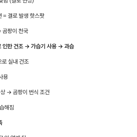
맺힘 (결로 현상)
면 = 결로 발생 핫스팟
 = 곰팡이 천국
로 인한 건조 → 가습기 사용 → 과습
으로 실내 건조
 사용
이상 → 곰팡이 번식 조건
 습해짐
족