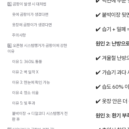
✔️ 벽면에 수분 
5️⃣ 곰팡이 발생 시 대처법
✔️ 붙박이장 뒷
옷에 곰팡이가 생겼다면
옷장에 곰팡이가 생겼다면
✔️ 습기 + 밀폐
주의사항
원인 2: 난방으
6️⃣ 오픈형 시스템행거가 곰팡이에 강한
이유
✔️ 겨울철 난방
이유 1: 360도 통풍
✔️ 가습기 과다
이유 2: 벽 밀착 X
이유 3: 한눈에 확인 가능
✔️ 습도 60% 
이유 4: 청소 쉬움
✔️ 옷장 안은 더
이유 5: 빛 투과
붙박이장 → 디알코디 시스템행거 전
원인 3: 환기 부
환 후