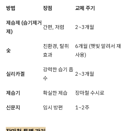
방법
장점
교체 주기
제습제 (습기제거
간편, 저렴
2~3개월
제)
친환경, 탈취
6개월 (햇빛 말려서 재
숯
효과
사용)
강력한 습기 흡
실리카겔
2~3개월
수
제습기
확실한 제습
장마철 수시로
신문지
임시 방편
1~2주