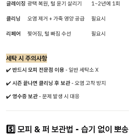
글레이징
광택 복원, 털 윤기 살리기
1~2년에 1회
클리닝
오염 제거 + 가죽 영양 공급
필요시
리페어
찢어짐, 털 빠짐 수선
필요시
세탁 시 주의사항
✔️
반드시 모피 전문점 이용
- 일반 세탁소 X
✔️
시즌 끝나면 클리닝 후 보관
- 오염 고착 방지
✔️
영수증 보관
- 문제 발생 시 대응
5️⃣ 모피 & 퍼 보관법 - 습기 없이 뽀송