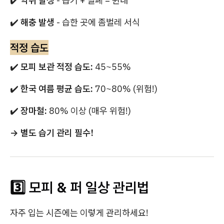
✔️
악취 발생
- 습기 + 밀폐 = 쉰내
✔️
해충 발생
- 습한 곳에 좀벌레 서식
적정 습도
✔️
모피 보관 적정 습도:
45~55%
✔️
한국 여름 평균 습도:
70~80% (위험!)
✔️
장마철:
80% 이상 (매우 위험!)
→ 별도 습기 관리 필수!
3️⃣ 모피 & 퍼 일상 관리법
자주 입는 시즌에는 이렇게 관리하세요!