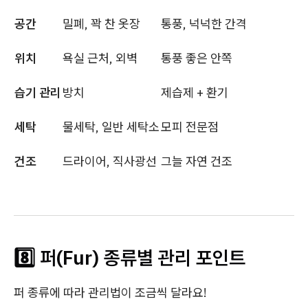
공간
밀폐, 꽉 찬 옷장
통풍, 넉넉한 간격
위치
욕실 근처, 외벽
통풍 좋은 안쪽
습기 관리
방치
제습제 + 환기
세탁
물세탁, 일반 세탁소
모피 전문점
건조
드라이어, 직사광선
그늘 자연 건조
8️⃣ 퍼(Fur) 종류별 관리 포인트
퍼 종류에 따라 관리법이 조금씩 달라요!