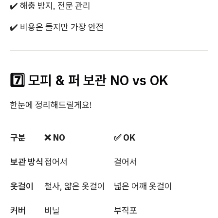
✔️ 해충 방지, 전문 관리
✔️ 비용은 들지만 가장 안전
7️⃣ 모피 & 퍼 보관 NO vs OK
한눈에 정리해드릴게요!
구분
❌ NO
✅ OK
보관 방식
접어서
걸어서
옷걸이
철사, 얇은 옷걸이
넓은 어깨 옷걸이
커버
비닐
부직포