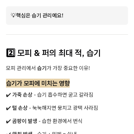
💡
핵심은 습기 관리예요!
2️⃣ 모피 & 퍼의 최대 적, 습기
모피 관리에서
습기
가 가장 중요한 이유!
습기가 모피에 미치는 영향
✔️
가죽 손상
- 습기 흡수하면 굳고 갈라짐
✔️
털 손상
- 눅눅해지면 뭉치고 광택 사라짐
✔️
곰팡이 발생
- 습한 환경에서 번식