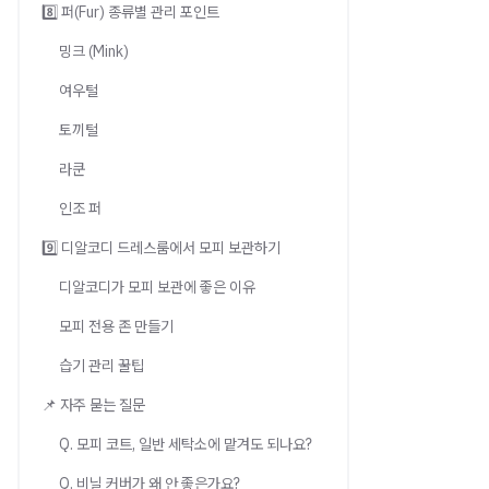
8️⃣ 퍼(Fur) 종류별 관리 포인트
밍크 (Mink)
여우털
토끼털
라쿤
인조 퍼
9️⃣ 디알코디 드레스룸에서 모피 보관하기
디알코디가 모피 보관에 좋은 이유
모피 전용 존 만들기
습기 관리 꿀팁
📌 자주 묻는 질문
Q. 모피 코트, 일반 세탁소에 맡겨도 되나요?
Q. 비닐 커버가 왜 안 좋은가요?