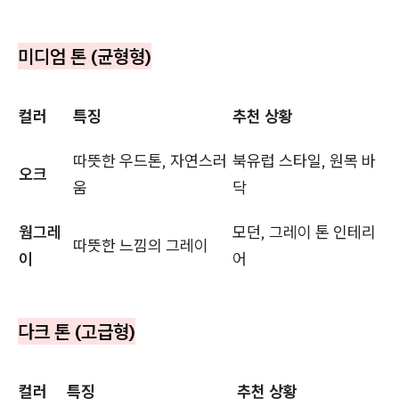
미디엄 톤 (균형형)
컬러
특징
추천 상황
따뜻한 우드톤, 자연스러
북유럽 스타일, 원목 바
오크
움
닥
웜그레
모던, 그레이 톤 인테리
따뜻한 느낌의 그레이
이
어
다크 톤 (고급형)
컬러
특징
추천 상황