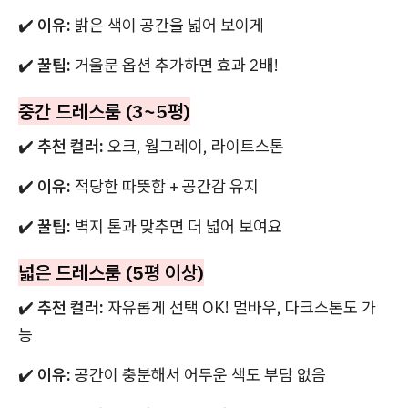
✔️
이유:
밝은 색이 공간을 넓어 보이게
✔️
꿀팁:
거울문 옵션 추가하면 효과 2배!
중간 드레스룸 (3~5평)
✔️
추천 컬러:
오크, 웜그레이, 라이트스톤
✔️
이유:
적당한 따뜻함 + 공간감 유지
✔️
꿀팁:
벽지 톤과 맞추면 더 넓어 보여요
넓은 드레스룸 (5평 이상)
✔️
추천 컬러:
자유롭게 선택 OK! 멀바우, 다크스톤도 가
능
✔️
이유:
공간이 충분해서 어두운 색도 부담 없음