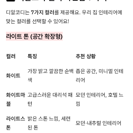
디알코디는
7가지 컬러
를 제공해요. 우리 집 인테리어에
맞는 컬러를 선택할 수 있어요!
라이트 톤 (공간 확장형)
컬러
특징
추천 상황
가장 밝고 깔끔한 순백
좁은 공간, 미니멀 인테
화이트
색
리어
화이트마
고급스러운 대리석 패
모던 인테리어, 호텔 느
블
턴
낌
라이트스
밝은 스톤 느낌, 세련
모던·내추럴 인테리어
톤
된 톤