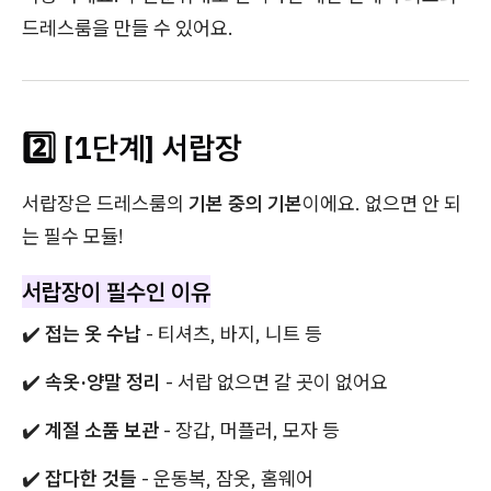
드레스룸을 만들 수 있어요.
2️⃣ [1단계] 서랍장
서랍장은 드레스룸의
기본 중의 기본
이에요. 없으면 안 되
는 필수 모듈!
서랍장이 필수인 이유
✔️
접는 옷 수납
- 티셔츠, 바지, 니트 등
✔️
속옷·양말 정리
- 서랍 없으면 갈 곳이 없어요
✔️
계절 소품 보관
- 장갑, 머플러, 모자 등
✔️
잡다한 것들
- 운동복, 잠옷, 홈웨어