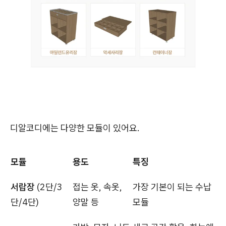
디알코디에는 다양한 모듈이 있어요.
모듈
용도
특징
서랍장
(2단/3
접는 옷, 속옷,
가장 기본이 되는 수납
단/4단)
양말 등
모듈