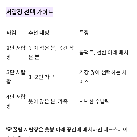
서랍장 선택 가이드
타입
추천 대상
특징
2단 서랍
옷이 적은 분, 공간 작
콤팩트, 선반 아래 배치
장
은 분
3단 서랍
가장 많이 선택하는 사
1~2인 가구
장
이즈
4단 서랍
옷이 많은 분, 가족
넉넉한 수납력
장
💡 꿀팁
서랍장은
옷봉 아래 공간
에 배치하면 데드스페이