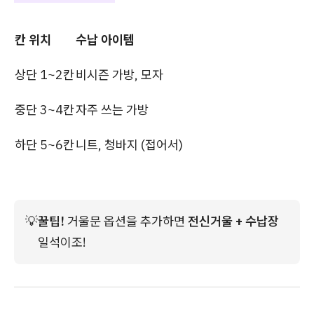
칸 위치
수납 아이템
상단 1~2칸
비시즌 가방, 모자
중단 3~4칸
자주 쓰는 가방
하단 5~6칸
니트, 청바지 (접어서)
💡
꿀팁!
 거울문 옵션을 추가하면 
전신거울 + 수납장
일석이조!