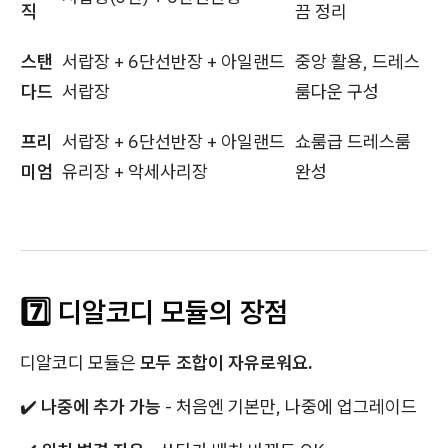
직
끔 정리
스탠
서랍장 + 6단선반장 + 아일랜드
중앙 활용, 드레스
다드
서랍장
룸다운 구성
프리
서랍장 + 6단선반장 + 아일랜드
쇼룸급 드레스룸
미엄
유리장 + 악세사리장
완성
7️⃣ 디알코디 모듈의 장점
디알코디 모듈은
모두 조합이 자유로워요.
✔️
나중에 추가 가능
- 처음엔 기본만, 나중에 업그레이드