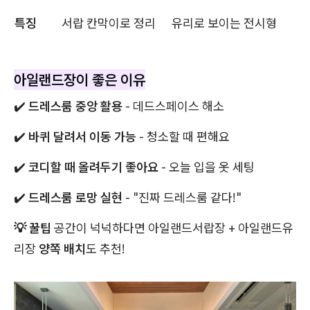
특징
서랍 칸막이로 정리
유리로 보이는 전시형
아일랜드장이 좋은 이유
✔️
드레스룸 중앙 활용
- 데드스페이스 해소
✔️
바퀴 달려서 이동 가능
- 청소할 때 편해요
✔️
코디할 때 올려두기 좋아요
- 오늘 입을 옷 세팅
✔️
드레스룸 로망 실현
- "진짜 드레스룸 같다!"
💡 꿀팁
공간이 넉넉하다면 아일랜드서랍장 + 아일랜드유
리장
양쪽 배치
도 추천!