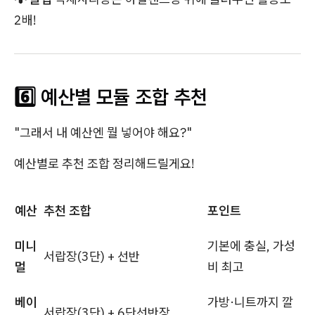
2배!
6️⃣ 예산별 모듈 조합 추천
"그래서 내 예산엔 뭘 넣어야 해요?"
예산별로 추천 조합 정리해드릴게요!
예산
추천 조합
포인트
미니
기본에 충실, 가성
서랍장(3단) + 선반
멀
비 최고
베이
가방·니트까지 깔
서랍장(3단) + 6단선반장