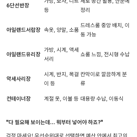
가방, 모자, 니트
세로 공간 활용, 한눈에
6단선반장
등
정리
드레스룸 중앙 배치, 이
아일랜드서랍장
속옷, 양말, 소품
동 가능
가방, 시계, 액세
아일랜드유리장
쇼룸 느낌, 전시형 수납
서리
시계, 반지, 목걸
칸막이로 깔끔하게 분
악세사리장
이 등
류
컨테이너장
계절 옷, 이불 등
대용량 수납, 이동식
"다 필요해 보이는데… 뭐부터 넣어야 하죠?"
걱정 마세요! 우선순위대로 선택하면 예산 안에서 최고의