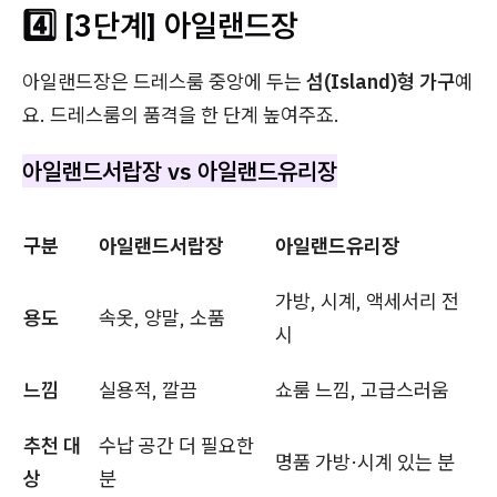
4️⃣ [3단계] 아일랜드장
아일랜드장은 드레스룸 중앙에 두는
섬(Island)형 가구
예
요. 드레스룸의 품격을 한 단계 높여주죠.
아일랜드서랍장 vs 아일랜드유리장
구분
아일랜드서랍장
아일랜드유리장
가방, 시계, 액세서리 전
용도
속옷, 양말, 소품
시
느낌
실용적, 깔끔
쇼룸 느낌, 고급스러움
추천 대
수납 공간 더 필요한
명품 가방·시계 있는 분
상
분