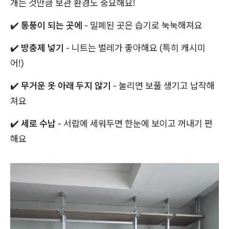
개는 것만큼 보관 환경도 중요해요!
✔️
통풍이 되는 곳에
- 밀폐된 곳은 습기로 눅눅해져요
✔️
방충제 넣기
- 니트는 벌레가 좋아해요 (특히 캐시미
어!)
✔️
무거운 옷 아래 두지 않기
- 눌리면 보풀 생기고 납작해
져요
✔️
세로 수납
- 서랍에 세워두면 한눈에 보이고 꺼내기 편
해요