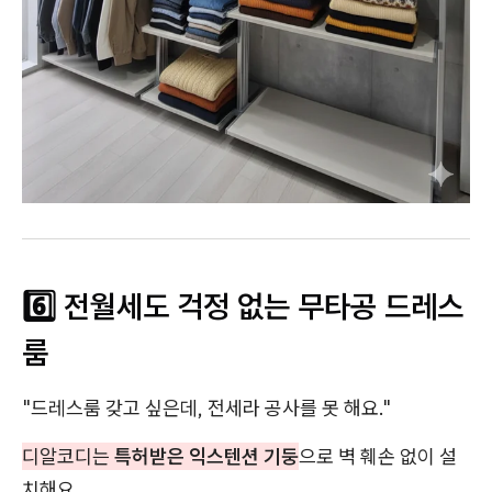
6️⃣ 전월세도 걱정 없는 무타공 드레스
룸
"드레스룸 갖고 싶은데, 전세라 공사를 못 해요."
디알코디는
특허받은 익스텐션 기둥
으로 벽 훼손 없이 설
치해요.