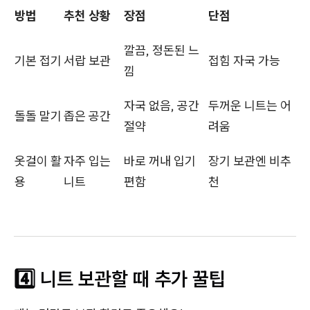
방법
추천 상황
장점
단점
깔끔, 정돈된 느
기본 접기
서랍 보관
접힘 자국 가능
낌
자국 없음, 공간
두꺼운 니트는 어
돌돌 말기
좁은 공간
절약
려움
옷걸이 활
자주 입는
바로 꺼내 입기
장기 보관엔 비추
용
니트
편함
천
4️⃣ 니트 보관할 때 추가 꿀팁