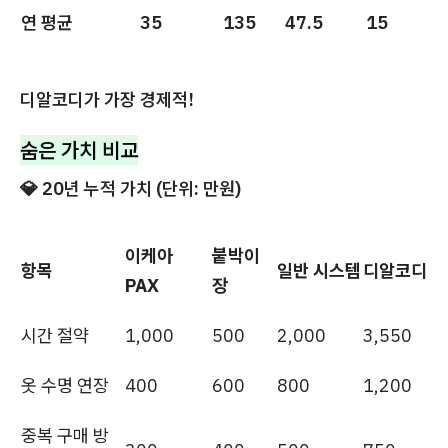
연 평균
35
135
47.5
15
디알코디가 가장 경제적!
숨은 가치 비교
💎 20년 누적 가치 (단위: 만원)
이케아
붙박이
항목
일반 시스템
디알코디
PAX
장
시간 절약
1,000
500
2,000
3,550
옷 수명 연장
400
600
800
1,200
중복 구매 방