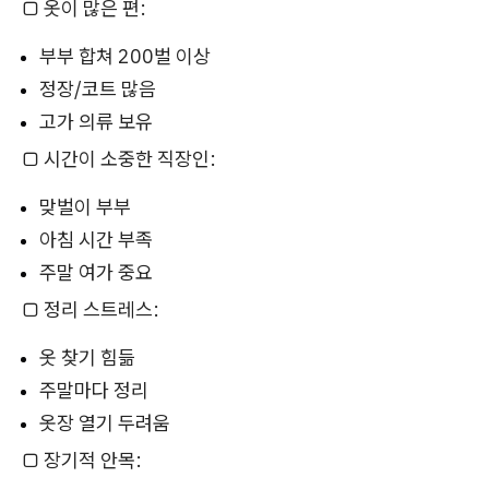
□ 옷이 많은 편:
부부 합쳐 200벌 이상
정장/코트 많음
고가 의류 보유
□ 시간이 소중한 직장인:
맞벌이 부부
아침 시간 부족
주말 여가 중요
□ 정리 스트레스:
옷 찾기 힘듦
주말마다 정리
옷장 열기 두려움
□ 장기적 안목: