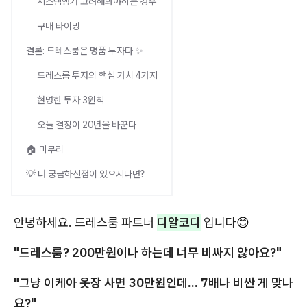
시스템행거 고려해봐야하는 경우
구매 타이밍
결론: 드레스룸은 명품 투자다 ✨
드레스룸 투자의 핵심 가치 4가지
현명한 투자 3원칙
오늘 결정이 20년을 바꾼다
🏠 마무리
💡 더 궁금하신점이 있으시다면?
안녕하세요. 드레스룸 파트너
디알코디
입니다
😊
"드레스룸? 200만원이나 하는데 너무 비싸지 않아요?"
"그냥 이케아 옷장 사면 30만원인데... 7배나 비싼 게 맞나
요?"