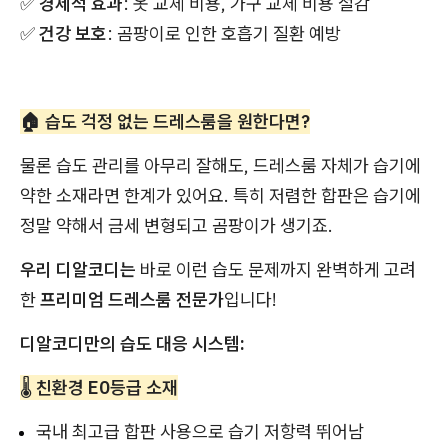
✅
경제적 효과
: 옷 교체 비용, 가구 교체 비용 절감
✅
건강 보호
: 곰팡이로 인한 호흡기 질환 예방
🏠 습도 걱정 없는 드레스룸을 원한다면?
물론 습도 관리를 아무리 잘해도, 드레스룸 자체가 습기에
약한 소재라면 한계가 있어요. 특히 저렴한 합판은 습기에
정말 약해서 금세 변형되고 곰팡이가 생기죠.
우리 디알코디는
바로 이런 습도 문제까지 완벽하게 고려
한
프리미엄 드레스룸 전문가
입니다!
디알코디만의 습도 대응 시스템:
🌡️
친환경 E0등급 소재
국내 최고급 합판 사용으로 습기 저항력 뛰어남