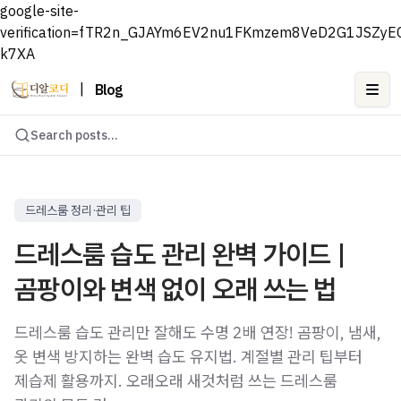
google-site-
verification=fTR2n_GJAYm6EV2nu1FKmzem8VeD2G1JSZyE
k7XA
|
Blog
Ope
Search posts...
드레스룸 정리·관리 팁
드레스룸 습도 관리 완벽 가이드 |
곰팡이와 변색 없이 오래 쓰는 법
드레스룸 습도 관리만 잘해도 수명 2배 연장! 곰팡이, 냄새,
옷 변색 방지하는 완벽 습도 유지법. 계절별 관리 팁부터
제습제 활용까지. 오래오래 새것처럼 쓰는 드레스룸