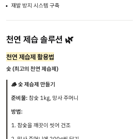
재발 방지 시스템 구축
천연 제습 솔루션 🌿
천연 제습제 활용법
숯 (최고의 천연 제습제)
🪵 숯 제습제 만들기
준비물:
참숯 1kg, 망사 주머니
방법:
1. 참숯을 깨끗이 씻어 건조
2. 망사 주머니에 200g씩 담기