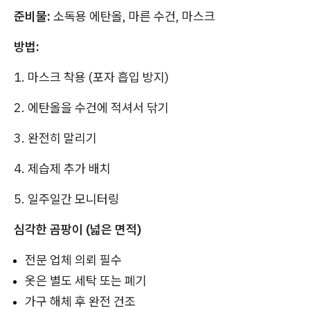
준비물:
소독용 에탄올, 마른 수건, 마스크
방법:
1. 마스크 착용 (포자 흡입 방지)
2. 에탄올을 수건에 적셔서 닦기
3. 완전히 말리기
4. 제습제 추가 배치
5. 일주일간 모니터링
심각한 곰팡이 (넓은 면적)
전문 업체 의뢰 필수
옷은 별도 세탁 또는 폐기
가구 해체 후 완전 건조