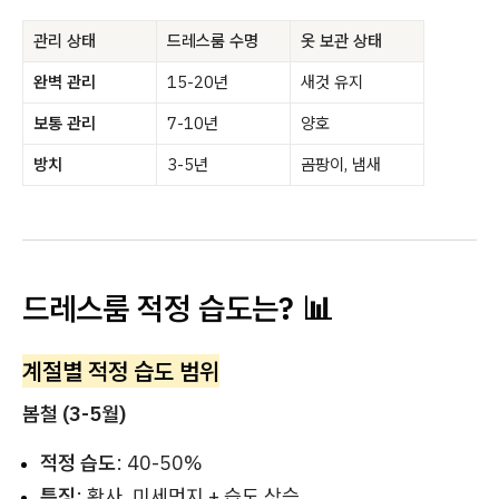
관리 상태
드레스룸 수명
옷 보관 상태
완벽 관리
15-20년
새것 유지
보통 관리
7-10년
양호
방치
3-5년
곰팡이, 냄새
드레스룸 적정 습도는? 📊
계절별 적정 습도 범위
봄철 (3-5월)
적정 습도
: 40-50%
특징
: 황사, 미세먼지 + 습도 상승