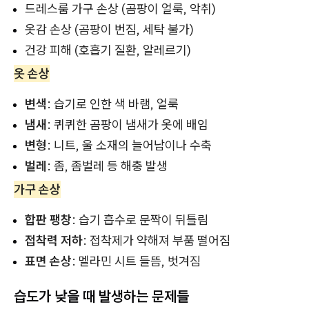
드레스룸 가구 손상 (곰팡이 얼룩, 악취)
옷감 손상 (곰팡이 번짐, 세탁 불가)
건강 피해 (호흡기 질환, 알레르기)
옷 손상
변색
: 습기로 인한 색 바램, 얼룩
냄새
: 퀴퀴한 곰팡이 냄새가 옷에 배임
변형
: 니트, 울 소재의 늘어남이나 수축
벌레
: 좀, 좀벌레 등 해충 발생
가구 손상
합판 팽창
: 습기 흡수로 문짝이 뒤틀림
접착력 저하
: 접착제가 약해져 부품 떨어짐
표면 손상
: 멜라민 시트 들뜸, 벗겨짐
습도가 낮을 때 발생하는 문제들