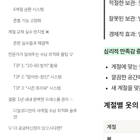
적절한 보관: 
4계절 순환 시스템
잘못된 보관: 
존별 기능 고정화
계절 교체 실수 방지법 ❌
경제적 효과: 
흔한 실수들과 해결책
심리적 만족감 
전문가가 알려주는 수납 최적화 꿀팁 💡
TIP 1: "20-80 법칙" 활용
계절에 맞는 
깔끔한 공간
TIP 2: "원아웃-원인" 시스템
새 계절을 맞
TIP 3: "시즌 프리뷰" 시스템
결론: 1년 내내 완벽한 드레스룸 관리 ✨
계절별 옷의
디알코디만의 사계절 수납 최적화 솔루
션:
계절
💡 더 궁금하신점이 있으시다면?
봄