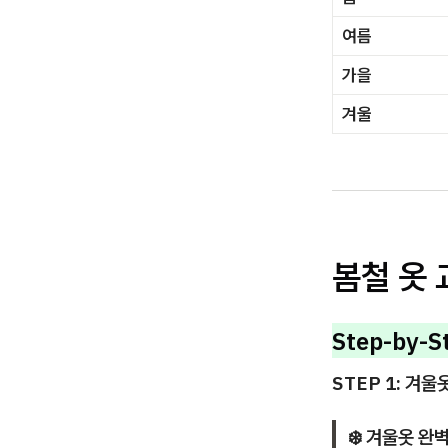
여름
가을
겨울
봄철 옷 
Step-by-
STEP 1: 겨울
❄️ 겨울옷 완