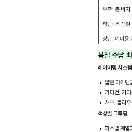
우측: 봄 바지
하단: 봄 신발
상단: 예비용 
봄철 수납 
레이어링 시스템
얇은 아이템
카디건, 가
셔츠, 블라우
색상별 그루핑
파스텔 계열