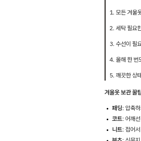
1. 모든 겨울
2. 세탁 필요
3. 수선이 필
4. 올해 한 
5. 깨끗한 
겨울옷 보관 꿀
패딩
: 압축
코트
: 어깨선
니트
: 접어서
부츠
: 신문지