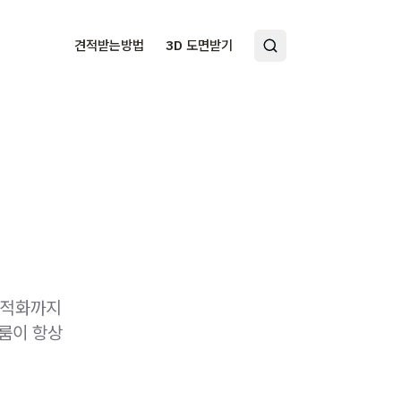
견적받는방법
3D 도면받기
 최적화까지
스룸이 항상