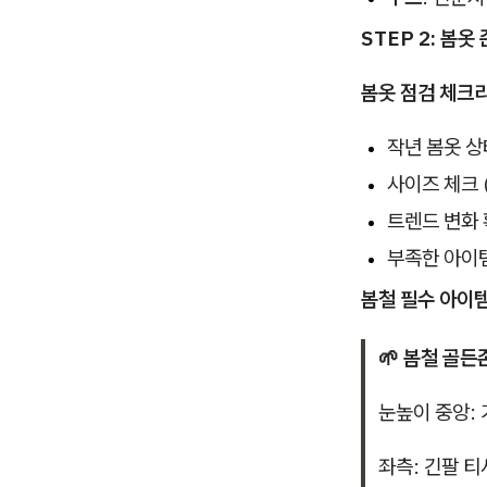
STEP 2: 봄옷
봄옷 점검 체크
작년 봄옷 상태
사이즈 체크 
트렌드 변화 
부족한 아이
봄철 필수 아이
🌱 봄철 골든
눈높이 중앙: 
좌측: 긴팔 티