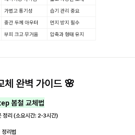
가볍고 통기성
습기 관리 중요
중간 두께 아우터
먼지 방지 필수
부피 크고 무거움
압축과 형태 유지
교체 완벽 가이드 🌸
Step 봄철 교체법
옷 정리 (소요시간: 2-3시간)
벽 정리법