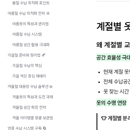
봄철 수납 최적화 포인트
여름철 수납 최적화 전략 ☀️
계절별 옷
여름옷의 특성과 관리법
여름철 수납 시스템
왜 계절별 
여름철 공간 활용 극대화
가을철 준비와 정리법 🍂
공간 효율성 극
가을철 수납의 핵심
현재 계절 옷
가을 색상 중심 재배치
전체 수납공간
겨울철 대용량 수납 솔루션 ❄️
옷 찾는 시간
겨울옷의 특성과 도전 과제
옷의 수명 연장
겨울철 공간 확장 전략
👕 계절별 분
겨울 아이템별 맞춤 보관법
연중 수납 시스템 구축 🔄