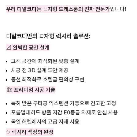
우리 디알코디는
ㄷ자형 드레스룸의 진짜 전문가
입니다!
디알코디만의 ㄷ자형 럭셔리 솔루션:
📐
완벽한 공간 설계
고객 공간에 최적화된 맞춤 설계
시공 전 3D 설계 도안 제공
동선 최적화로 호텔급 편의성 구현
🏗️
프리미엄 시공 기술
특허 받은 무타공 익스텐션 기둥으로 견고한 고정
포름알데히드 방출 저감 E0등급 자재로 안심 사용
독일 해펠레사의 고급 자재 사용
✨
럭셔리 색상의 완성