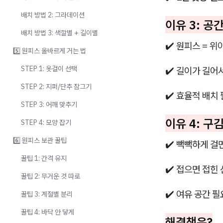
배치 방법 2: 그라데이션
이유 3: 공
배치 방법 3: 색깔별 + 길이별
✔️ 원피스 = 위
5️⃣ 원피스 올바르게 거는 법
STEP 1: 옷걸이 선택
✔️ 길이가 길어
STEP 2: 지퍼/단추 잠그기
✔️ 효율적 배치
STEP 3: 어깨 맞추기
이유 4: 구
STEP 4: 모양 잡기
6️⃣ 원피스 보관 꿀팁
✔️ 빽빽하게 걸
꿀팁 1: 간격 유지
✔️ 접으면 접힌 
꿀팁 2: 무거운 것 따로
✔️ 여유 공간 필
꿀팁 3: 계절별 분리
꿀팁 4: 바닥 안 닿게
해결책은?