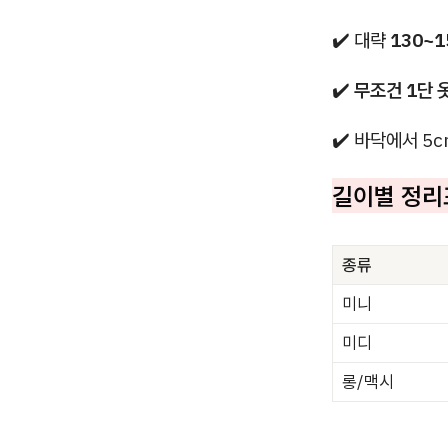
✔️ 대략
130~1
✔️
무조건 1단 
✔️ 바닥에서 5
길이별 정리
종류
미니
미디
롱/맥시