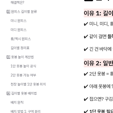
해결책은?
이유 1: 길
2️⃣ 원피스 길이별 분류
미니 원피스
✔️ 미니, 미디, 롱
미디 원피스
✔️ 같이 걸면
들
롱/맥시 원피스
길이별 정리표
✔️ 긴 건 바닥에
3️⃣ 옷봉 높이 계산법
이유 2: 일
1단 옷봉 높이 공식
✔️ 2단 옷봉 =
2단 옷봉 가능 여부
천장 높이별 1단 옷봉 위치
✔️ 아래 옷봉에
4️⃣ 길이별 옷봉 배치법
✔️ 접으면? 구
배치 원칙
✔️
1단 옷봉 필
배치 방법 1: 구역 분리