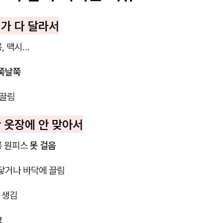
이가 다 달라서
, 맥시...
쭉날쭉
 끌림
반 옷장에 안 맞아서
 롱 원피스
못 걸음
 닿거나 바닥에 끌림
김 생김
요