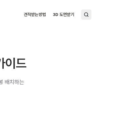
견적받는방법
3D 도면받기
 가이드
옷봉 배치하는