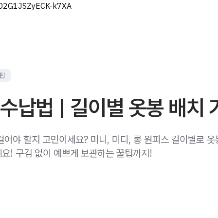
eD2G1JSZyECK-k7XA
 팁
수납법 | 길이별 옷봉 배치
걸어야 할지 고민이세요? 미니, 미디, 롱 원피스 길이별로 
요! 구김 없이 예쁘게 보관하는 꿀팁까지!