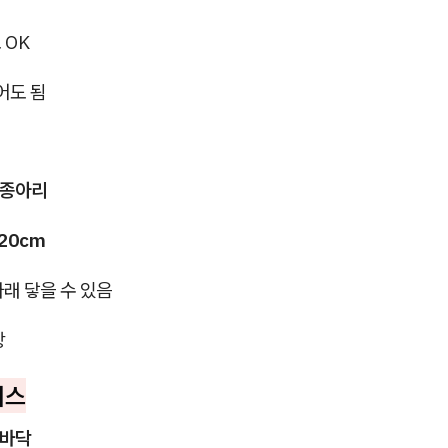
 OK
어도 됨
 종아리
20cm
 아래 닿을 수 있음
장
피스
 바닥