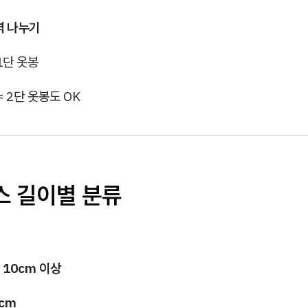
역 나누기
 1단 옷봉
= 2단 옷봉도 OK
피스 길이별 분류
 10cm 이상
0cm