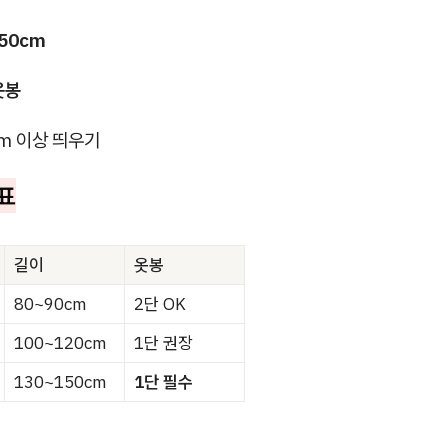
50cm
옷봉
cm 이상 띄우기
표
길이
옷봉
80~90cm
2단 OK
100~120cm
1단 권장
130~150cm
1단 필수