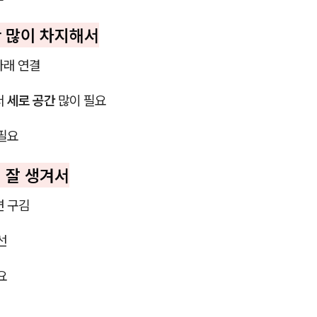
간 많이 차지해서
아래 연결
서
세로 공간
많이 필요
 필요
김 잘 생겨서
면 구김
선
요