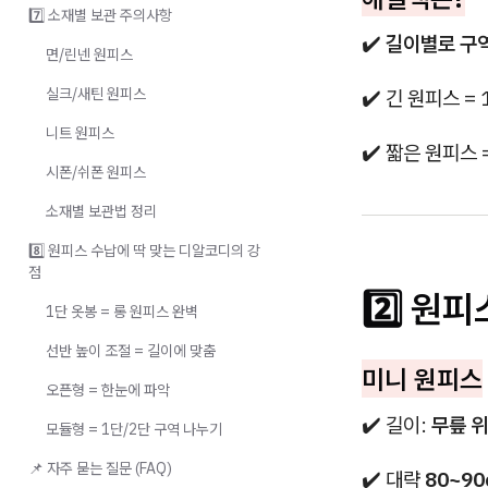
7️⃣ 소재별 보관 주의사항
✔️
길이별로 구
면/린넨 원피스
실크/새틴 원피스
✔️ 긴 원피스 =
니트 원피스
✔️ 짧은 원피스 
시폰/쉬폰 원피스
소재별 보관법 정리
8️⃣ 원피스 수납에 딱 맞는 디알코디의 강
점
2️⃣ 원
1단 옷봉 = 롱 원피스 완벽
선반 높이 조절 = 길이에 맞춤
미니 원피스
오픈형 = 한눈에 파악
✔️ 길이:
무릎 위
모듈형 = 1단/2단 구역 나누기
📌 자주 묻는 질문 (FAQ)
✔️ 대략
80~9