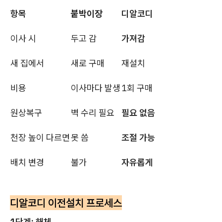
항목
붙박이장
디알코디
이사 시
두고 감
가져감
새 집에서
새로 구매
재설치
비용
이사마다 발생
1회 구매
원상복구
벽 수리 필요
필요 없음
천장 높이 다르면
못 씀
조절 가능
배치 변경
불가
자유롭게
디알코디 이전설치 프로세스
1단계: 해체