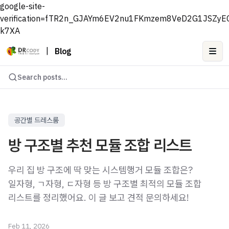
google-site-
verification=fTR2n_GJAYm6EV2nu1FKmzem8VeD2G1JSZyE
k7XA
|
Blog
Ope
Search posts...
공간별 드레스룸
방 구조별 추천 모듈 조합 리스트
우리 집 방 구조에 딱 맞는 시스템행거 모듈 조합은?
일자형, ㄱ자형, ㄷ자형 등 방 구조별 최적의 모듈 조합
리스트를 정리했어요. 이 글 보고 견적 문의하세요!
Feb 11, 2026