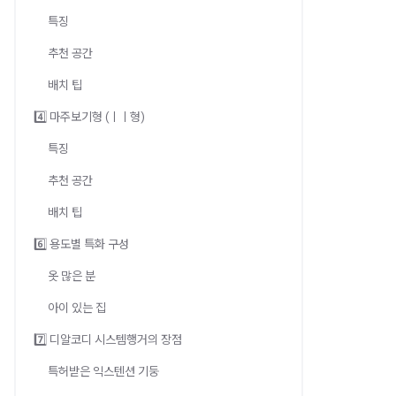
특징
추천 공간
배치 팁
4️⃣ 마주보기형 (ㅣㅣ형)
특징
추천 공간
배치 팁
6️⃣ 용도별 특화 구성
옷 많은 분
아이 있는 집
7️⃣ 디알코디 시스템행거의 장점
특허받은 익스텐션 기둥