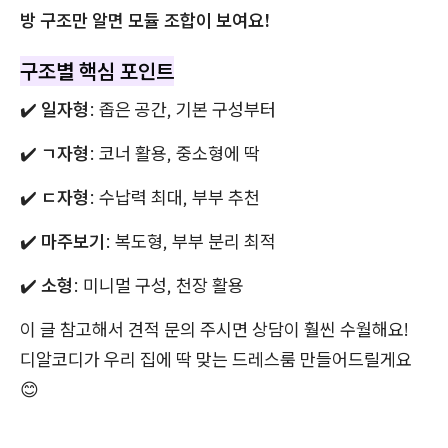
방 구조만 알면 모듈 조합이 보여요!
구조별 핵심 포인트
✔️
일자형
: 좁은 공간, 기본 구성부터
✔️
ㄱ자형
: 코너 활용, 중소형에 딱
✔️
ㄷ자형
: 수납력 최대, 부부 추천
✔️
마주보기
: 복도형, 부부 분리 최적
✔️
소형
: 미니멀 구성, 천장 활용
이 글 참고해서 견적 문의 주시면 상담이 훨씬 수월해요!
디알코디가 우리 집에 딱 맞는 드레스룸 만들어드릴게요
😊