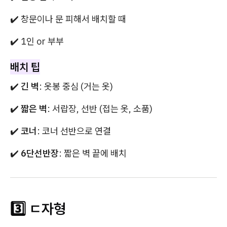
✔️ 창문이나 문 피해서 배치할 때
✔️ 1인 or 부부
배치 팁
✔️
긴 벽
: 옷봉 중심 (거는 옷)
✔️
짧은 벽
: 서랍장, 선반 (접는 옷, 소품)
✔️
코너
: 코너 선반으로 연결
✔️
6단선반장
: 짧은 벽 끝에 배치
3️⃣ ㄷ자형