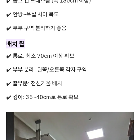
✔️ 좁고 긴 드레스룸 (폭 180cm 이상)
✔️ 안방~욕실 사이 복도
✔️ 부부 구역 분리하기 좋음
배치 팁
✔️
통로
: 최소 70cm 이상 확보
✔️
부부 분리
: 왼쪽/오른쪽 각자 구역
✔️
끝부분
: 전신거울 배치
✔️
깊이
: 35~40cm로 통로 확보