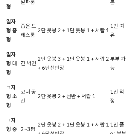
알파룸
본
형
일자
좁은 드
1인 여
형 중
2단 옷봉 2 + 1단 옷봉 1 + 서랍 1
레스룸
유
형
일자
2단 옷봉 3 + 1단 옷봉 1 + 서랍 2
부부 가
형 대
긴 벽면
+ 6단선반장
능
형
ㄱ자
코너 공
1인 적
형 소
2단 옷봉 2 + 선반 + 서랍 1
간
정
형
ㄱ자
2단 옷봉 2 + 1단 옷봉 1 + 서랍 1
1인 풀
형 중
2~3평
+ 6단선반장
or 부부