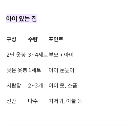
아이 있는 집
구성
수량
포인트
2단 옷봉
3~4세트
부모 + 아이
낮은 옷봉
1세트
아이 눈높이
서랍장
2~3개
아이 옷, 소품
선반
다수
기저귀, 이불 등