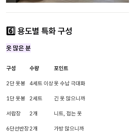
6️⃣ 용도별 특화 구성
옷 많은 분
구성
수량
포인트
2단 옷봉
4세트 이상
옷 수납 극대화
1단 옷봉
2세트
긴 옷 많으니까
서랍장
2개
니트, 접는 옷
6단선반장
2개
가방 많으니까