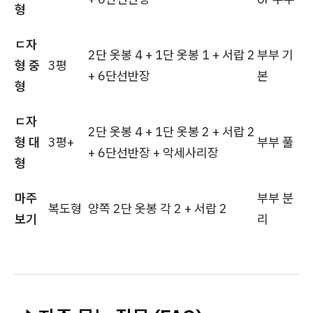
형
ㄷ자
2단 옷봉 4 + 1단 옷봉 1 + 서랍 2
부부 기
형 중
3평
+ 6단선반장
본
형
ㄷ자
2단 옷봉 4 + 1단 옷봉 2 + 서랍 2
형 대
3평+
부부 풀
+ 6단선반장 + 악세사리장
형
마주
부부 분
복도형
양쪽 2단 옷봉 각 2 + 서랍 2
보기
리