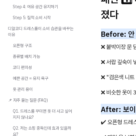
Step 4: 여유 공간 유지하기
졌다
Step 5: 질적 소비 시작
디알코디 드레스룸이 소비 습관을 바꾸는
Before:
이유
오픈형 구조
❌ 붙박이장 문 
종류별 배치 가능
❌ 서랍 깊숙이 
코디 편의성
❌ "검은색 니트 
예쁜 공간 = 유지 욕구
옷 관리 용이
❌ 비슷한 옷이 
📌 자주 묻는 질문 (FAQ)
After: 
Q1. 드레스룸 꾸미면 옷 더 사고 싶어
지지 않나요?
✔️ 오픈형 드레
Q2. 저는 쇼핑 중독인데 효과 있을까
요?