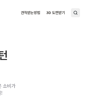
견적받는방법
3D 도면받기
패턴
옷 소비가
!