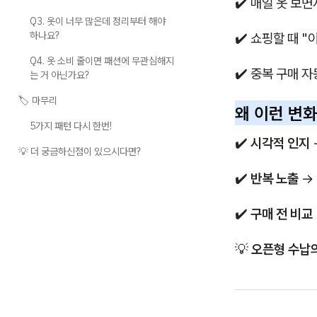
✔️ 매일 옷 보
Q3. 옷이 너무 많은데 정리부터 해야
하나요?
✔️ 쇼핑할 때 
Q4. 옷 소비 줄이면 패션에 무관심해지
✔️ 중복 구매 자
는 거 아닌가요?
🏷️ 마무리
왜 이런 변
5가지 패턴 다시 한번!
✔️
시각적 인지
💡 더 궁금하신점이 있으시다면?
✔️
반복 노출
→
✔️
구매 전 비교
💡
오픈형 수납의