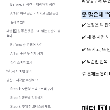
❌ 충동구매 후 
Before: 빈 공간 = 채워야 할 공간
옷 많은데 "
After: 여유 공간 = 지키고 싶은 공간
심리적 변화
✔️ 옷장은 꽉 
패턴 5️⃣ 질 좋은 옷을 오래 입는 습관이 생
겼다
✔️ 새 옷 사면 
Before: 싼 옷 많이 사기
✔️ 또 사고, 또 
After: 좋은 옷 적게 사기
✔️ 악순환 반복
질적 소비의 효과
💡 5가지 패턴 정리
💡
문제는 옷이 
당신도 시작할 수 있어요
Step 1: 오픈형 수납으로 바꾸기
Step 2: 종류별 정리하기
패턴 1️
Step 3: 구매 전 드레스룸 체크