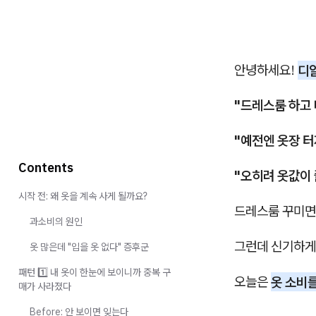
안녕하세요!
디
"드레스룸 하고 
"예전엔 옷장 터
Contents
"오히려 옷값이 
시작 전: 왜 옷을 계속 사게 될까요?
드레스룸 꾸미면 
과소비의 원인
그런데 신기하
옷 많은데 "입을 옷 없다" 증후군
패턴 1️⃣ 내 옷이 한눈에 보이니까 중복 구
오늘은
옷 소비를
매가 사라졌다
Before: 안 보이면 잊는다